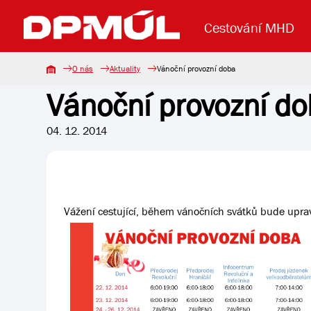
Cestování MHD
O nás
Aktuality
Vánoční provozní doba
Vánoční provozní d
Uzavření mostu Dr. E. Beneše
Lanová dráha
Základní údaje
Reklama
Aktuality
Koupit jízd
04. 12. 2014
Vážení cestující, během vánočních svátků bude upra