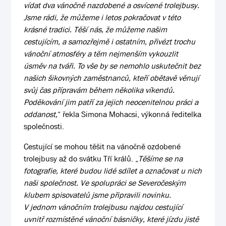
vídat dva vánočně nazdobené a osvícené trolejbusy.
Jsme rádi, že můžeme i letos pokračovat v této
krásné tradici. Těší nás, že můžeme našim
cestujícím, a samozřejmě i ostatním, přivézt trochu
vánoční atmosféry a těm nejmenším vykouzlit
úsměv na tváři. To vše by se nemohlo uskutečnit bez
našich šikovných zaměstnanců, kteří obětavě věnují
svůj čas přípravám během několika víkendů.
Poděkování jim patří za jejich neocenitelnou práci a
oddanost,
“ řekla Simona Mohacsi, výkonná ředitelka
společnosti.
Cestující se mohou těšit na vánočně ozdobené
trolejbusy až do svátku Tří králů. „
Těšíme se na
fotografie, které budou lidé sdílet a označovat u nich
naši společnost. Ve spolupráci se Severočeským
klubem spisovatelů jsme připravili novinku.
V jednom vánočním trolejbusu najdou cestující
uvnitř rozmístěné vánoční básničky, které jízdu jistě