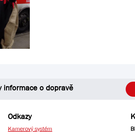
y informace o dopravě
Odkazy
K
Kamerový systém
B