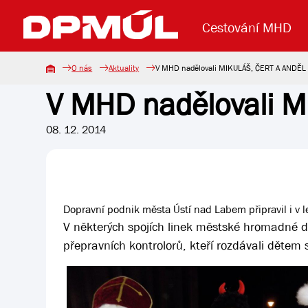
Cestování MHD
O nás
Aktuality
V MHD nadělovali MIKULÁŠ, ČERT A ANDĚL
V MHD nadělovali 
Uzavření mostu Dr. E. Beneše
Lanová dráha
Základní údaje
Reklama
Aktuality
Koupit jízd
08. 12. 2014
Dopravní podnik města Ústí nad Labem připravil i v l
V některých spojích linek městské hromadné d
přepravních kontrolorů, kteří rozdávali dětem