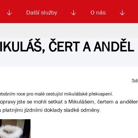
Další služby
O nás
MIKULÁŠ, ČERT A ANDĚL
Autoškola
Od
enku
Smluvní doprava
Výběrová řízení
Jízdné MHD
El. jízdenka (EOS)
Kariéra
Podm
Sdí
etošním roce pro malé cestující mikulášské překvapení.
opravy jste se mohli setkat s Mikulášem, čertem a andělem
 s platnými jízdními doklady sladké odměny.