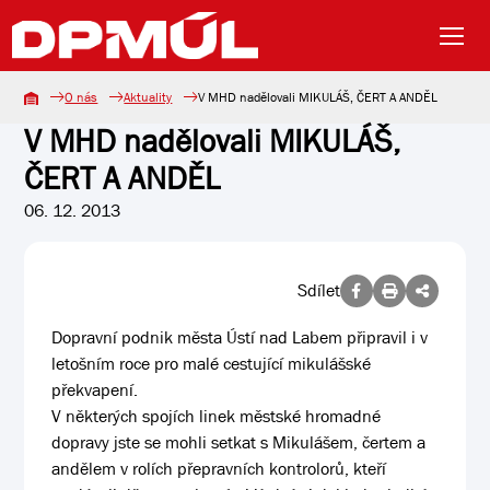
O nás
Aktuality
V MHD nadělovali MIKULÁŠ, ČERT A ANDĚL
V MHD nadělovali MIKULÁŠ,
ČERT A ANDĚL
06. 12. 2013
Sdílet
Dopravní podnik města Ústí nad Labem připravil i v
letošním roce pro malé cestující mikulášské
překvapení.
V některých spojích linek městské hromadné
dopravy jste se mohli setkat s Mikulášem, čertem a
andělem v rolích přepravních kontrolorů, kteří