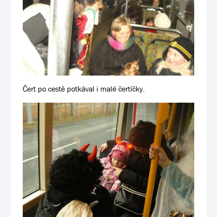
Čert po cestě potkával i malé čertíčky.