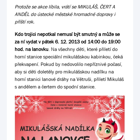
Protože se akce líbila, vrátí se MIKULÁŠ, ČERT A
ANDĚL do ústecké městské hromadné dopravy i
příští rok.
Kdo trojici nepotkal nemusí být smutný a může se
za ní vydat v pátek 6. 12. 2013 od 14:00 do 19:00
hod. na lanovku
. Na všechny děti, které přiletí do
horní stanice speciální mikulášskou kabinkou, čeká
překvapení. Pokud by nedovolilo nepříznivé počasí,
aby si děti doletěly pro mikulášskou nadílku na
horní stanici lanové dráhy na Větruši, přiletí Mikuláš
s andělem a čertem do spodní stanice.