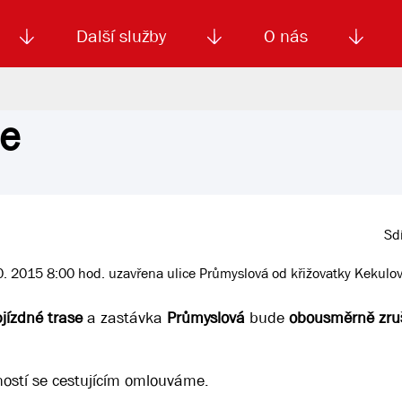
Další služby
O nás
ce
Autoškola
Od
enku
Smluvní doprava
Výběrová řízení
Jízdné MHD
El. jízdenka (EOS)
Kariéra
Podm
Sdí
. 2015 8:00 hod. uzavřena ulice Průmyslová od křižovatky Kekulov
bjízdné trase
a zastávka
Průmyslová
bude
obousměrně zru
ností se cestujícím omlouváme.