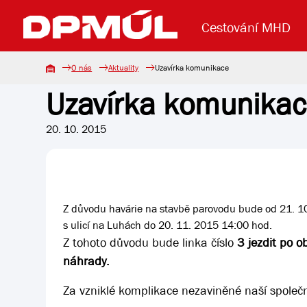
Cestování MHD
O nás
Aktuality
Uzavírka komunikace
Uzavírka komunika
Uzavření mostu Dr. E. Beneše
Lanová dráha
Základní údaje
Reklama
Aktuality
Koupit jízd
20. 10. 2015
Z důvodu havárie na stavbě parovodu bude od 21. 10
s ulicí na Luhách do 20. 11. 2015 14:00 hod.
Z tohoto důvodu bude linka číslo
3 jezdit po o
náhrady.
Za vzniklé komplikace nezaviněné naší společ