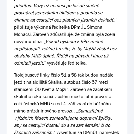
prioritou. Vozy už nemusí po každé směně
procházet generálním úklidem a podařilo se
eliminovat cestující bez platných jízdních dokladů,
“
přibližuje výkonná ředitelka DPmÚL Simona
Mohacsi. Zároveň zdůrazňuje, že změna byla zcela
nevyhnutelná. „P
okud bychom k této změně
nepřistoupili, reálně hrozilo, že by Mojžíř zůstal bez
obsluhy MHD úplně. Řidiči na původní lince už
odmítali jezdit,
“ vysvětluje ředitelka.
Trolejbusové linky číslo 51 a 58 tak budou nadále
jezdit na sídliště Skalka, autobus číslo 57 mezi
stanicemi OD Květ a Mojžíř. Zároveň se začátkem
školního roku končí v celém městě letní provoz a
celá ústecká MHD se od 4. září vrací do běžného
mimo prázdninového provozu. „
Samozřejmě
v jízdních řádech zohledňujeme dopravní špičky,
aby se cestující dostali do a ze zaměstnání či do
školních zařízeních,
“ vysvětluje za DPmÚL náměstek