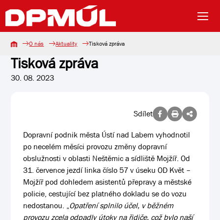
O nás
Aktuality
Tisková zpráva
Tisková zpráva
30. 08. 2023
Sdílet
Dopravní podnik města Ústí nad Labem vyhodnotil
po necelém měsíci provozu změny dopravní
obslužnosti v oblasti Neštěmic a sídliště Mojžíř. Od
31. července jezdí linka číslo 57 v úseku OD Květ –
Mojžíř pod dohledem asistentů přepravy a městské
policie, cestující bez platného dokladu se do vozu
nedostanou. „
Opatření splnilo účel, v běžném
provozu zcela odpadly útoky na řidiče, což bylo naší