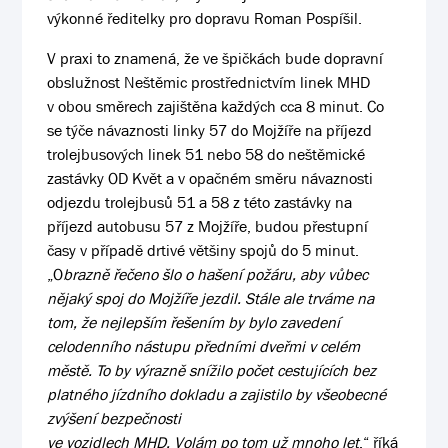
výkonné ředitelky pro dopravu Roman Pospíšil.
V praxi to znamená, že ve špičkách bude dopravní
obslužnost Neštěmic prostřednictvím linek MHD
v obou směrech zajištěna každých cca 8 minut. Co
se týče návaznosti linky 57 do Mojžíře na příjezd
trolejbusových linek 51 nebo 58 do neštěmické
zastávky OD Květ a v opačném směru návaznosti
odjezdu trolejbusů 51 a 58 z této zastávky na
příjezd autobusu 57 z Mojžíře, budou přestupní
časy v případě drtivé většiny spojů do 5 minut.
„O
brazně řečeno šlo o hašení požáru, aby vůbec
nějaký spoj do Mojžíře jezdil. Stále ale trváme na
tom, že nejlepším řešením by bylo zavedení
celodenního nástupu předními dveřmi v celém
městě. To by výrazně snížilo počet cestujících bez
platného jízdního dokladu a zajistilo by všeobecné
zvýšení bezpečnosti
ve vozidlech MHD. Volám po tom už mnoho let
,“ říká