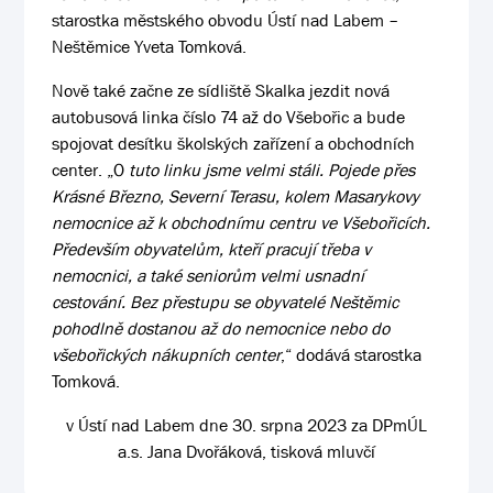
starostka městského obvodu Ústí nad Labem –
Neštěmice Yveta Tomková.
Nově také začne ze sídliště Skalka jezdit nová
autobusová linka číslo 74 až do Všebořic a bude
spojovat desítku školských zařízení a obchodních
center. „O
tuto linku jsme velmi stáli. Pojede přes
Krásné Březno, Severní Terasu, kolem Masarykovy
nemocnice až k obchodnímu centru ve Všebořicích.
Především obyvatelům, kteří pracují třeba v
nemocnici, a také seniorům velmi usnadní
cestování. Bez přestupu se obyvatelé Neštěmic
pohodlně dostanou až do nemocnice nebo do
všebořických nákupních center
,“ dodává starostka
Tomková.
v Ústí nad Labem dne 30. srpna 2023 za DPmÚL
a.s. Jana Dvořáková, tisková mluvčí