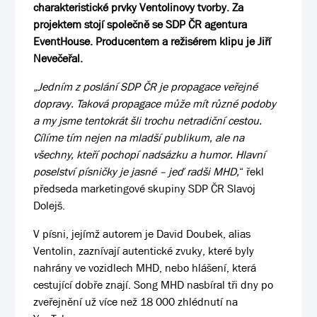
charakteristické prvky Ventolinovy tvorby. Za
projektem stojí společně se SDP ČR agentura
EventHouse. Producentem a režisérem klipu je Jiří
Nevečeřal.
„Jedním z poslání SDP ČR je propagace veřejné
dopravy. Taková propagace může mít různé podoby
a my jsme tentokrát šli trochu netradiční cestou.
Cílíme tím nejen na mladší publikum, ale na
všechny, kteří pochopí nadsázku a humor. Hlavní
poselství písničky je jasné – jeď radši MHD,
“ řekl
předseda marketingové skupiny SDP ČR Slavoj
Dolejš.
V písni, jejímž autorem je David Doubek, alias
Ventolin, zaznívají autentické zvuky, které byly
nahrány ve vozidlech MHD, nebo hlášení, která
cestující dobře znají. Song MHD nasbíral tři dny po
zveřejnění už více než 18 000 zhlédnutí na