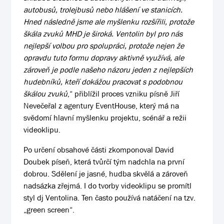
autobusů, trolejbusů nebo hlášení ve stanicích.
Hned následně jsme ale myšlenku rozšířili, protože
škála zvuků MHD je široká. Ventolin byl pro nás
nejlepší volbou pro spolupráci, protože nejen že
opravdu tuto formu dopravy aktivně využívá, ale
zároveň je podle našeho názoru jeden z nejlepších
hudebníků, kteří dokážou pracovat s podobnou
škálou zvuků
,“ přiblížil proces vzniku písně Jiří
Nevečeřal z agentury EventHouse, který má na
svědomí hlavní myšlenku projektu, scénář a režii
videoklipu.
Po určení obsahové části zkomponoval David
Doubek píseň, která tvůrčí tým nadchla na první
dobrou. Sdělení je jasné, hudba skvělá a zároveň
nadsázka zřejmá. I do tvorby videoklipu se promítl
styl dj Ventolina. Ten často používá natáčení na tzv.
„green screen“.