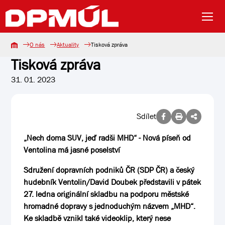
O nás
Aktuality
Tisková zpráva
Tisková zpráva
31. 01. 2023
Sdílet
„Nech doma SUV, jeď radši MHD“ - Nová píseň od
Ventolina má jasné poselství
Sdružení dopravních podniků ČR (SDP ČR) a český
hudebník Ventolin/David Doubek představili v pátek
27. ledna originální skladbu na podporu městské
hromadné dopravy s jednoduchým názvem „MHD“.
Ke skladbě vznikl také videoklip, který nese