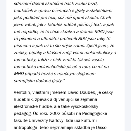
sdružení dostal skutečně balík zvuků brzd,
houkaček a zprávu o činnosti s grafy a statistikami
jako podklad pro text, což mě úplně skolilo. Chvíli
jsem váhal, jak z tabulek udělat písňový text, a pak
mě napadlo, že to chce zkratku a drama. MHD jsou
tři písmena a ultimátní protivník SUV jsou taky tři
písmena a pak už to šlo nějak samo. Zjistil jsem, že
znělky, pípáky a hlášení znějí velmi melancholicky a
romanticky, takže z nich vznikla taková vesele
romanticko-melancholická píseň o tom, co mi na
MHD připadá hezké s naučným sloganem
shrnujícím dodané grafy.“
Ventolin, vlastním jménem David Doubek, je český
hudebník, zpěvák a dj věnující se zejména
elektronické hudbě, ale také vysokoškolský
pedagog. Od roku 2002 působí na Pedagogické
fakultě Univerzity Karlovy, kde učí kulturní
antropologii. Jeho nejznámější skladba je Disco