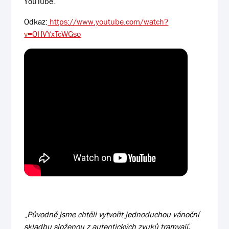
YouTube.
Odkaz:
https://www.youtube.com/watch?
v=OHVYxTcWGso
„
Původně jsme chtěli vytvořit jednoduchou vánoční
skladbu složenou z autentických zvuků tramvají,