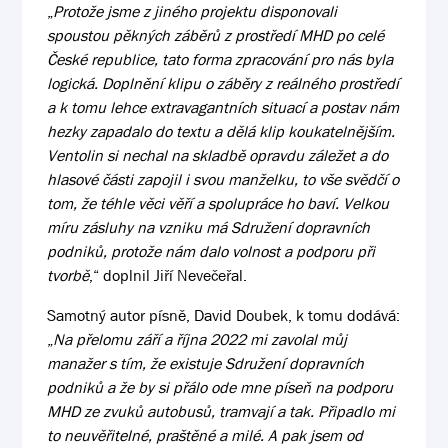
„
Protože jsme z jiného projektu disponovali
spoustou pěkných záběrů z prostředí MHD po celé
České republice, tato forma zpracování pro nás byla
logická. Doplnění klipu o záběry z reálného prostředí
a k tomu lehce extravagantních situací a postav nám
hezky zapadalo do textu a dělá klip koukatelnějším.
Ventolin si nechal na skladbě opravdu záležet a do
hlasové části zapojil i svou manželku, to vše svědčí o
tom, že téhle věci věří a spolupráce ho baví. Velkou
míru zásluhy na vzniku má Sdružení dopravních
podniků, protože nám dalo volnost a podporu při
tvorbě
,“ doplnil Jiří Nevečeřal.
Samotný autor písně, David Doubek, k tomu dodává:
„
Na přelomu září a října 2022 mi zavolal můj
manažer s tím, že existuje Sdružení dopravních
podniků a že by si přálo ode mne píseň na podporu
MHD ze zvuků autobusů, tramvají a tak. Připadlo mi
to neuvěřitelné, praštěné a milé. A pak jsem od