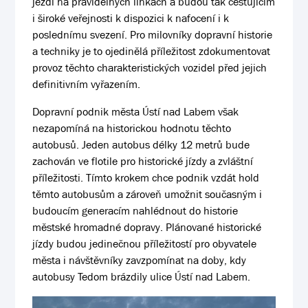
jezdí na pravidelných linkách a budou tak cestujícím
i široké veřejnosti k dispozici k nafocení i k
poslednímu svezení. Pro milovníky dopravní historie
a techniky je to ojedinělá příležitost zdokumentovat
provoz těchto charakteristických vozidel před jejich
definitivním vyřazením.
Dopravní podnik města Ústí nad Labem však
nezapomíná na historickou hodnotu těchto
autobusů. Jeden autobus délky 12 metrů bude
zachován ve flotile pro historické jízdy a zvláštní
příležitosti. Tímto krokem chce podnik vzdát hold
těmto autobusům a zároveň umožnit současným i
budoucím generacím nahlédnout do historie
městské hromadné dopravy. Plánované historické
jízdy budou jedinečnou příležitostí pro obyvatele
města i návštěvníky zavzpomínat na doby, kdy
autobusy Tedom brázdily ulice Ústí nad Labem.