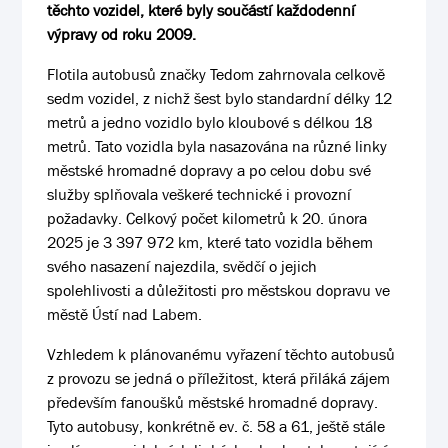
těchto vozidel, které byly součástí každodenní
výpravy od roku 2009.
Flotila autobusů značky Tedom zahrnovala celkově
sedm vozidel, z nichž šest bylo standardní délky 12
metrů a jedno vozidlo bylo kloubové s délkou 18
metrů. Tato vozidla byla nasazována na různé linky
městské hromadné dopravy a po celou dobu své
služby splňovala veškeré technické i provozní
požadavky. Celkový počet kilometrů k 20. února
2025 je 3 397 972 km, které tato vozidla během
svého nasazení najezdila, svědčí o jejich
spolehlivosti a důležitosti pro městskou dopravu ve
městě Ústí nad Labem.
Vzhledem k plánovanému vyřazení těchto autobusů
z provozu se jedná o příležitost, která přiláká zájem
především fanoušků městské hromadné dopravy.
Tyto autobusy, konkrétně ev. č. 58 a 61, ještě stále