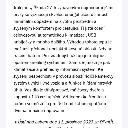
Trolejbusy Škoda 27 Tr vybavenými nejmodernějšími
prvky se vyznačují skvělou energetickou účinností,
minimální dopadem na životní prostřední a
zvýšeným komfortem pro cestující. Ti jistě ocení
celovozovou automatickou klimatizaci, USB
nabíječky a mnoho dalšího. Výhodou tohoto typu je
možnost překonat neelektrifikované oblasti jízdy na
trakční baterii. Pro snadnější nástup je trolejbus
opatřen kneeling systémem. Samozřejmostí je pak
klimatizace a přehledný informační systém. Ke
zvýšení bezpečnosti v provozu slouží řidiči kamerový
systém uvnitř i vně vozidla a funkce hlídání mrtvých
úhlů. Vozidlo je třínápravové, má čtvery dveře a
kapacitu 115 cestujících. Vzhledem ke členitosti
terénu ve městě je pro Ústí nad Labem opatřeno
dvěma hnacími nápravami.
v Ústí nad Labem dne 11. prosince 2023 za DPmÚL