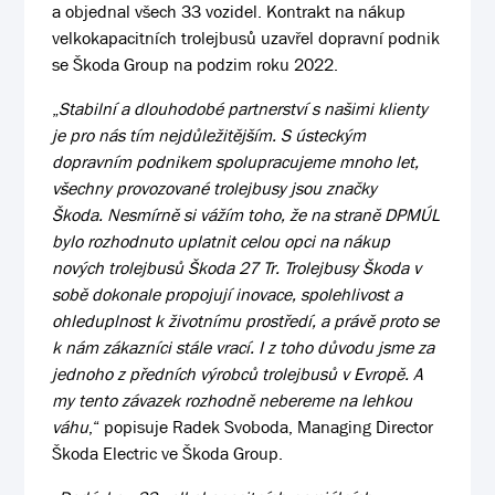
a objednal všech 33 vozidel. Kontrakt na nákup
velkokapacitních trolejbusů uzavřel dopravní podnik
se Škoda Group na podzim roku 2022.
„
Stabilní a dlouhodobé partnerství s našimi klienty
je pro nás tím nejdůležitějším. S ústeckým
dopravním podnikem spolupracujeme mnoho let,
všechny provozované trolejbusy jsou značky
Škoda. Nesmírně si vážím toho, že na straně DPMÚL
bylo rozhodnuto uplatnit celou opci na nákup
nových trolejbusů Škoda 27 Tr. Trolejbusy Škoda v
sobě dokonale propojují inovace, spolehlivost a
ohleduplnost k životnímu prostředí, a právě proto se
k nám zákazníci stále vrací. I z toho důvodu jsme za
jednoho z předních výrobců trolejbusů v Evropě. A
my tento závazek rozhodně nebereme na lehkou
váhu
,“ popisuje Radek Svoboda, Managing Director
Škoda Electric ve Škoda Group.