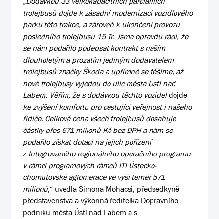
„Dodávkou 33 velkokapacitních parciálních
trolejbusů dojde k zásadní modernizaci vozidlového
parku této trakce, a zároveň k ukončení provozu
posledního trolejbusu 15 Tr. Jsme opravdu rádi, že
se nám podařilo podepsat kontrakt s naším
dlouholetým a prozatím jediným dodavatelem
trolejbusů značky Škoda a upřímně se těšíme, až
nové trolejbusy vyjedou do ulic města Ústí nad
Labem. Věřím, že s dodávkou těchto vozidel
dojde
ke zvýšení komfortu pro cestující veřejnost i našeho
řidiče. Celková cena všech trolejbusů dosahuje
částky přes 671 milionů Kč bez DPH a nám se
podařilo získat dotaci na jejich pořízení
z Integrovaného regionálního operačního programu
v rámci programových rámců ITI Ústecko-
chomutovské aglomerace ve výši téměř 571
milionů
,“ uvedla Simona Mohacsi, předsedkyně
představenstva a výkonná ředitelka Dopravního
podniku města Ústí nad Labem a.s.