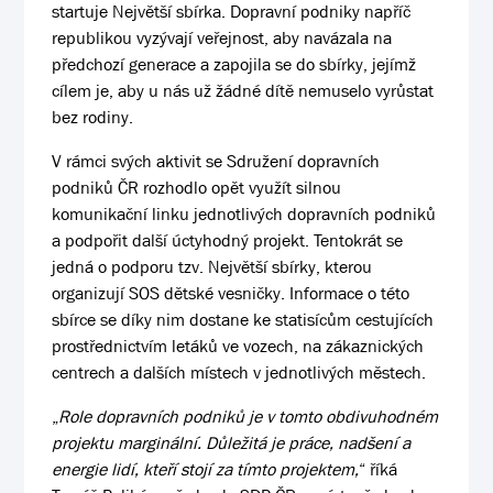
startuje Největší sbírka. Dopravní podniky napříč
republikou vyzývají veřejnost, aby navázala na
předchozí generace a zapojila se do sbírky, jejímž
cílem je, aby u nás už žádné dítě nemuselo vyrůstat
bez rodiny.
V rámci svých aktivit se Sdružení dopravních
podniků ČR rozhodlo opět využít silnou
komunikační linku jednotlivých dopravních podniků
a podpořit další úctyhodný projekt. Tentokrát se
jedná o podporu tzv. Největší sbírky, kterou
organizují SOS dětské vesničky. Informace o této
sbírce se díky nim dostane ke statisícům cestujících
prostřednictvím letáků ve vozech, na zákaznických
centrech a dalších místech v jednotlivých městech.
„
Role dopravních podniků je v tomto obdivuhodném
projektu marginální. Důležitá je práce, nadšení a
energie lidí, kteří stojí za tímto projektem,
“
říká