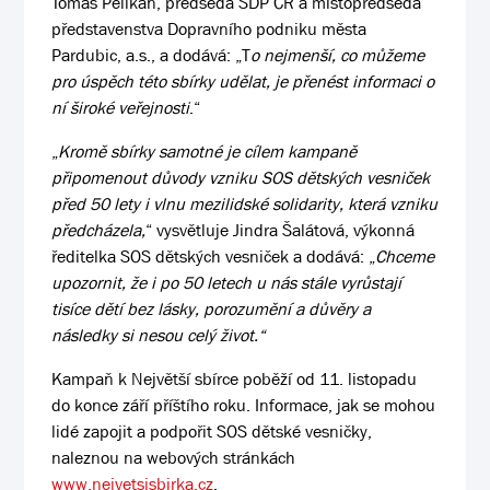
Tomáš Pelikán, předseda SDP ČR a místopředseda
představenstva Dopravního podniku města
Pardubic, a.s., a dodává: „T
o nejmenší, co můžeme
pro úspěch této sbírky udělat, je přenést informaci o
ní široké veřejnosti
.“
„
Kromě sbírky samotné je cílem kampaně
připomenout důvody vzniku SOS dětských vesniček
před 50 lety i vlnu mezilidské solidarity, která vzniku
předcházela,
“
vysvětluje Jindra Šalátová, výkonná
ředitelka SOS dětských vesniček a dodává: „
Chceme
upozornit, že i po 50 letech u nás stále vyrůstají
tisíce dětí bez lásky, porozumění a důvěry a
následky si nesou celý život.“
Kampaň k Největší sbírce poběží od 11. listopadu
do konce září příštího roku. Informace, jak se mohou
lidé zapojit a podpořit SOS dětské vesničky,
naleznou na webových stránkách
www.nejvetsisbirka.cz
.