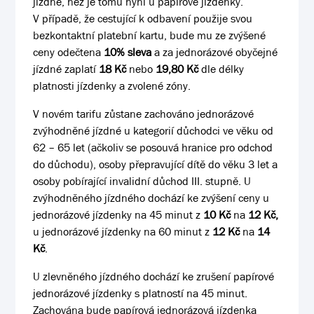
jízdné, než je tomu nyní u papírové jízdenky.
V případě, že cestující k odbavení použije svou
bezkontaktní platební kartu, bude mu ze zvýšené
ceny odečtena
10%
sleva
a za jednorázové obyčejné
jízdné zaplatí
18 Kč
nebo
19,80 Kč
dle délky
platnosti jízdenky a zvolené zóny.
V novém tarifu zůstane zachováno jednorázové
zvýhodněné jízdné u kategorií důchodci ve věku od
62 – 65 let (ačkoliv se posouvá hranice pro odchod
do důchodu), osoby přepravující dítě do věku 3 let a
osoby pobírající invalidní důchod III. stupně. U
zvýhodněného jízdného dochází ke zvýšení ceny u
jednorázové jízdenky na 45 minut z
10 Kč
na
12 Kč,
u jednorázové jízdenky na 60 minut z
12 Kč
na
14
Kč
.
U zlevněného jízdného dochází ke zrušení papírové
jednorázové jízdenky s platností na 45 minut.
Zachována bude papírová jednorázová jízdenka