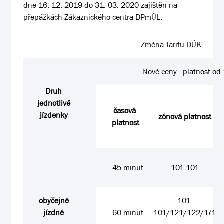
dne 16. 12. 2019 do 31. 03. 2020 zajištěn na
přepážkách Zákaznického centra DPmÚL.
Změna Tarifu DÚK
Nové ceny - platnost od
Druh
jednotlivé
časová
jízdenky
zónová platnost
platnost
45 minut
101-101
obyčejné
101-
jízdné
60 minut
101/121/122/171