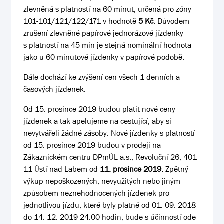
zlevněná s platností na 60 minut, určená pro zóny
101-101/121/122/171 v hodnotě
5 Kč
. Důvodem
zrušení zlevněné papírové jednorázové jízdenky
s platností na 45 min je stejná nominální hodnota
jako u 60 minutové jízdenky v papírové podobě.
Dále dochází ke zvýšení cen všech 1 denních a
časových jízdenek.
Od 15. prosince 2019 budou platit nové ceny
jízdenek a tak apelujeme na cestující, aby si
nevytvářeli žádné zásoby. Nové jízdenky s platností
od 15. prosince 2019 budou v prodeji na
Zákaznickém centru DPmÚL a.s., Revoluční 26, 401
11 Ústí nad Labem od
11
. prosince 2019.
Zpětný
výkup nepoškozených, nevyužitých nebo jiným
způsobem neznehodnocených jízdenek pro
jednotlivou jízdu, které byly platné od 01. 09. 2018
do 14. 12. 2019 24:00 hodin, bude s účinností ode