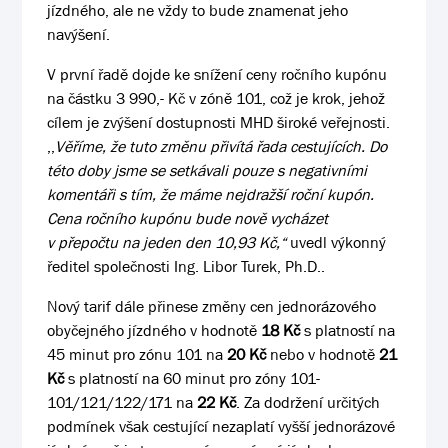
jízdného, ale ne vždy to bude znamenat jeho
navýšení.
V první řadě dojde ke snížení ceny ročního kupónu
na částku 3 990,- Kč v zóně 101, což je krok, jehož
cílem je zvýšení dostupnosti MHD široké veřejnosti.
,,
Věříme, že tuto změnu přivítá řada cestujících. Do
této doby jsme se setkávali pouze s negativními
komentáři s tím, že máme nejdražší roční kupón.
Cena ročního kupónu bude nově vycházet
v přepočtu na jeden den 10,93 Kč,“
uvedl výkonný
ředitel společnosti Ing. Libor Turek, Ph.D..
Nový tarif dále přinese změny cen jednorázového
obyčejného jízdného v hodnotě
18 Kč
s platností na
45 minut pro zónu 101 na
20 Kč
nebo v hodnotě
21
Kč
s platností na 60 minut pro zóny 101-
101/121/122/171 na
22 Kč
. Za dodržení určitých
podmínek však cestující nezaplatí vyšší jednorázové