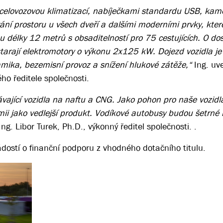
 celovozovou klimatizací, nabíječkami standardu USB, ka
ní prostoru u všech dveří a dalšími moderními prvky, které
 délky 12 metrů s obsaditelností pro 75 cestujících. O do
rají elektromotory o výkonu 2x125 kW. Dojezd vozidla j
amika, bezemisní provoz a snížení hlukové zátěže,“
Ing. uv
o ředitele společnosti.
vající vozidla na naftu a CNG. Jako pohon pro naše vozidl
emii jako vedlejší produkt. Vodíkové autobusy budou šetrné
Ing. Libor Turek, Ph.D., výkonný ředitel společnosti. .
dostí o finanční podporu z vhodného dotačního titulu.