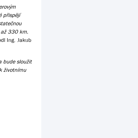
merovým
 přispějí
statečnou
e až 330 km.
edl Ing. Jakub
a bude sloužit
 k životnímu