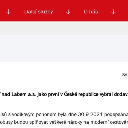
Další služby
O nás
Autoškola
Od
enku
Smluvní doprava
Výběrová řízení
Jízdné MHD
El. jízdenka (EOS)
Kariéra
Podm
Sdí
nad Labem a.s. jako první v České republice vybral dodav
usů s vodíkovým pohonem byla dne 30.9.2021 podepsána
tobusy budou splňovat veškeré nároky na moderní cestován