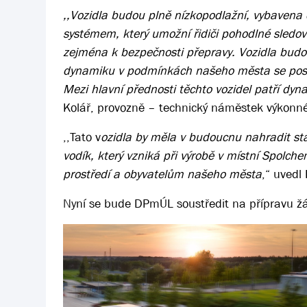
,,Vozidla budou plně nízkopodlažní, vybavena
systémem, který umožní řidiči pohodlné sledová
zejména k bezpečnosti přepravy. Vozidla budou
dynamiku v podmínkách našeho města se posta
Mezi hlavní přednosti těchto vozidel patří dyn
Kolář, provozně – technický náměstek výkonnéh
,,Tato v
ozidla by měla v budoucnu nahradit stá
vodík, který vzniká při výrobě v místní Spolch
prostředí a obyvatelům našeho města
,“ uvedl 
Nyní se bude DPmÚL soustředit na přípravu žá