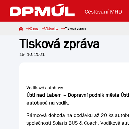
Cestování MHD
O nás
Aktuality
Tisková zpráva
Tisková zpráva
Uzavření mostu Dr. E. Beneše
Lanová dráha
Základní údaje
Reklama
Aktuality
Koupit jízd
19. 10. 2021
Vodíkové autobusy
Ústí nad Labem – Dopravní podnik města Ústí 
autobusů na vodík.
Rámcová dohoda na dodávku až 20 ks autob
společností Solaris BUS & Coach. Vodíkové au