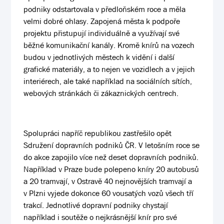
podniky odstartovala v předloňském roce a měla
velmi dobré ohlasy. Zapojená města k podpoře
projektu přistupují individuálně a využívají své
běžné komunikační kanály. Kromě knírů na vozech
budou v jednotlivých městech k vidění i další
grafické materiály, a to nejen ve vozidlech a v jejich
interiérech, ale také například na sociálních sítích,
webových stránkách či zákaznických centrech.
Spolupráci napříč republikou zastřešilo opět
Sdružení dopravních podniků ČR. V letošním roce se
do akce zapojilo více než deset dopravních podniků.
Například v Praze bude polepeno kníry 20 autobusů
a 20 tramvají, v Ostravě 40 nejnovějších tramvají a
v Plzni vyjede dokonce 60 vousatých vozů všech tří
trakcí. Jednotlivé dopravní podniky chystají
například i soutěže o nejkrásnější knír pro své