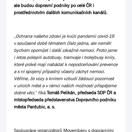
ale budou dopravní podniky po celé ČR i
prostřednictvím dalších komunikačních kanálů.
„
Ochrana našeho zdraví je kvůli pandemii covid-19
v současné době tématem číslo jedna, ale neměli
bychom opomíjet i další závažné nemoci. Proto jsme
i letos polepili autobusy, tramvaje i trolejbusy kníry,
které právě mají nabádat k nepodceňování prevence
a s ní spojený případný včasný záchyt nemoci.
Věříme, že vozy s knírem vzbudí žádoucí pozornost
v ulicích měst a v rámci našich možností přispějeme
dobré věci
,“ říká
Tomáš Pelikán, předseda SDP ČR a
místopředseda představenstva Dopravního podniku
města Pardubic, a. s.
Spolupráce organizátorů Movemberu s dopravními