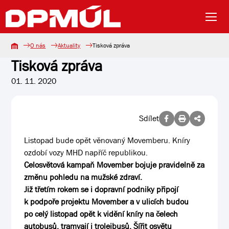
O nás
Aktuality
Tisková zpráva
Tisková zpráva
01. 11. 2020
Sdílet
Listopad bude opět věnovaný Movemberu. Kníry
ozdobí vozy MHD napříč republikou.
Celosvětová kampaň Movember bojuje pravidelně za
změnu pohledu na mužské zdraví.
Již třetím rokem se i dopravní podniky připojí
k podpoře projektu Movember a v ulicích budou
po celý listopad opět k vidění kníry na čelech
autobusů, tramvají i trolejbusů. Šířit osvětu