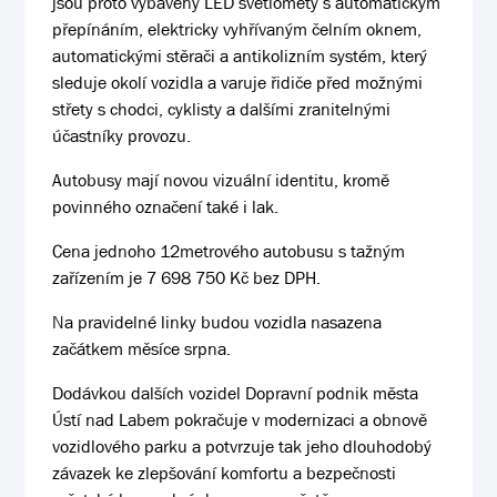
jsou proto vybaveny LED světlomety s automatickým
přepínáním, elektricky vyhřívaným čelním oknem,
automatickými stěrači a antikolizním systém, který
sleduje okolí vozidla a varuje řidiče před možnými
střety s chodci, cyklisty a dalšími zranitelnými
účastníky provozu.
Autobusy mají novou vizuální identitu, kromě
povinného označení také i lak.
Cena jednoho 12metrového autobusu s tažným
zařízením je 7 698 750 Kč bez DPH.
Na pravidelné linky budou vozidla nasazena
začátkem měsíce srpna.
Dodávkou dalších vozidel Dopravní podnik města
Ústí nad Labem pokračuje v modernizaci a obnově
vozidlového parku a potvrzuje tak jeho dlouhodobý
závazek ke zlepšování komfortu a bezpečnosti