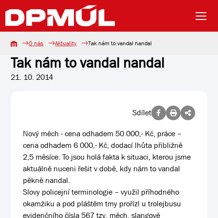
O nás
Aktuality
Tak nám to vandal nandal
Tak nám to vandal nandal
21. 10. 2014
Sdílet
Nový měch - cena odhadem 50 000,- Kč, práce –
cena odhadem 6 000,- Kč, dodací lhůta přibližně
2,5 měsíce. To jsou holá fakta k situaci, kterou jsme
aktuálně nuceni řešit v době, kdy nám to vandal
pěkně nandal.
Slovy policejní terminologie – využil příhodného
okamžiku a pod pláštěm tmy prořízl u trolejbusu
evidenčního čísla 567 tzv. měch, slangově