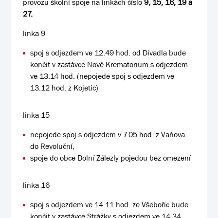
provozu školní spoje na linkách číslo
9, 15, 16, 19 a
27.
linka 9
spoj s odjezdem ve 12.49 hod. od Divadla bude
končit v zastávce Nové Krematorium s odjezdem
ve 13.14 hod. (nepojede spoj s odjezdem ve
13.12 hod. z Kojetic)
linka 15
nepojede spoj s odjezdem v 7.05 hod. z Vaňova
do Revoluční,
spoje do obce Dolní Zálezly pojedou bez omezení
linka 16
spoj s odjezdem ve 14.11 hod. ze Všebořic bude
končit v zastávce Strážky s odjezdem ve 14.34