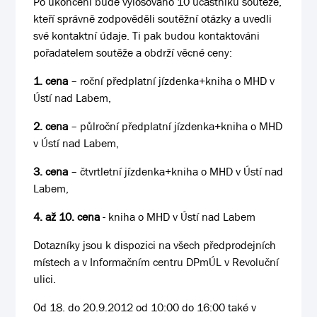
Po ukončení bude vylosováno 10 účastníků soutěže,
kteří správně zodpověděli soutěžní otázky a uvedli
své kontaktní údaje. Ti pak budou kontaktováni
pořadatelem soutěže a obdrží věcné ceny:
1. cena
– roční předplatní jízdenka+kniha o MHD v
Ústí nad Labem,
2. cena
– půlroční předplatní jízdenka+kniha o MHD
v Ústí nad Labem,
3. cena
– čtvrtletní jízdenka+kniha o MHD v Ústí nad
Labem,
4. až 10. cena
- kniha o MHD v Ústí nad Labem
Dotazníky jsou k dispozici na všech předprodejních
místech a v Informačním centru DPmÚL v Revoluční
ulici.
Od 18. do 20.9.2012 od 10:00 do 16:00 také v