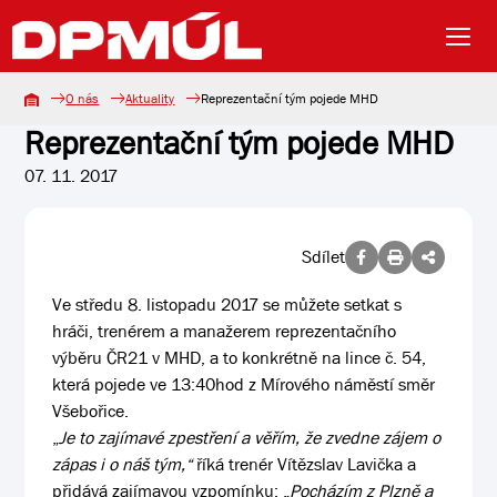
O nás
Aktuality
Reprezentační tým pojede MHD
Reprezentační tým pojede MHD
07. 11. 2017
Sdílet
Ve středu 8. listopadu 2017 se můžete setkat s
hráči, trenérem a manažerem reprezentačního
výběru ČR21 v MHD, a to konkrétně na lince č. 54,
která pojede ve 13:40hod z Mírového náměstí směr
Všebořice.
„
Je to zajímavé zpestření a věřím, že zvedne zájem o
zápas i o náš tým,“
říká trenér Vítězslav Lavička a
přidává zajímavou vzpomínku: „
Pocházím z Plzně a