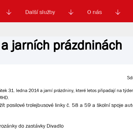
Další služby
O nás
 a jarních prázdninách
Autoškola
Od
enku
Smluvní doprava
Výběrová řízení
Jízdné MHD
El. jízdenka (EOS)
Kariéra
Podm
Sdí
átek 31. ledna 2014 a jarní prázdniny, které letos připadají na týden
 MHD.
ít posilové trolejbusové linky č. 58 a 59 a školní spoje a
Brozánky do zastávky Divadlo