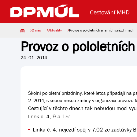
Cestování MHD
O nás
Aktuality
Provoz o pololetních a jarních prázdninách
Provoz o pololetních
Uzavření mostu Dr. E. Beneše
Lanová dráha
Základní údaje
Reklama
Aktuality
Koupit jízd
24. 01. 2014
Školní pololetní prázdniny, které letos připadají na p
2. 2014, s sebou nesou změny v organizaci provozu
Cestující v těchto dnech tak nebudou moci využ
linek č. 4, 9 a 15:
Linka č. 4: nejezdí spoj v 7:02 ze zastávky 