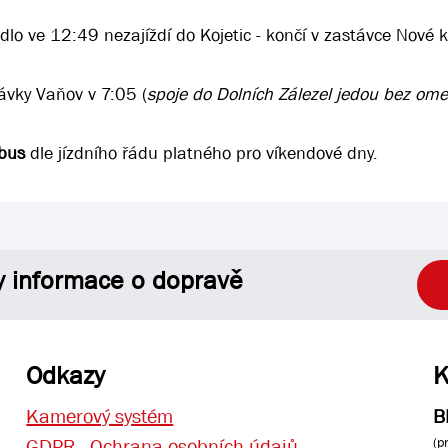
adlo ve 12:49 nezajíždí do Kojetic - končí v zastávce Nové
távky Vaňov v 7:05 (
spoje do Dolních Zálezel jedou bez ome
bus
dle jízdního řádu platného pro víkendové dny.
y informace o dopravě
Odkazy
K
Kamerový systém
B
(p
GDPR - Ochrana osobních údajů