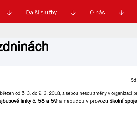
Další služby
O nás
ázdninách
Autoškola
Od
enku
Smluvní doprava
Výběrová řízení
Jízdné MHD
El. jízdenka (EOS)
Kariéra
Podm
Sdí
íc březen od 5. 3. do 9. 3. 2018, s sebou nesou změny v organizaci
lejbusové linky č. 58 a 59
a nebudou v provozu
školní spoje