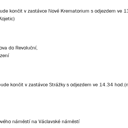
bude končit v zastávce Nové Krematorium s odjezdem ve 1
ojetic)
ova do Revoluční,
zení
bude končit v zastávce Strážky s odjezdem ve 14.34 hod.(
rového náměstí na Václavské náměstí