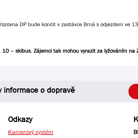
 Vozovna DP bude končit v zastávce Brná s odjezdem ve 1
. 10 – skibus. Zájemci tak mohou vyrazit za lyžováním na Z
y informace o dopravě
Odkazy
K
Kamerový systém
B