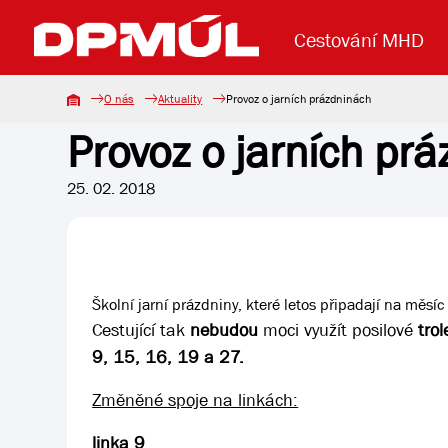
Cestování MHD
O nás
Aktuality
Provoz o jarních prázdninách
Provoz o jarních pr
Uzavření mostu Dr. E. Beneše
Lanová dráha
Základní údaje
Reklama
Aktuality
Koupit jízd
25. 02. 2018
Školní jarní prázdniny, které letos připadají na měs
Cestující tak
nebudou
moci využít posilové
tro
9, 15, 16, 19 a 27.
Změněné spoje na linkách:
linka 9