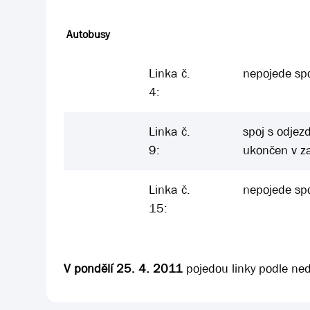
Autobusy
Linka č.
nepojede spo
4:
Linka č.
spoj s odjez
9:
ukončen v z
Linka č.
nepojede spo
15:
V pondělí 25. 4. 2011
pojedou linky podle ned