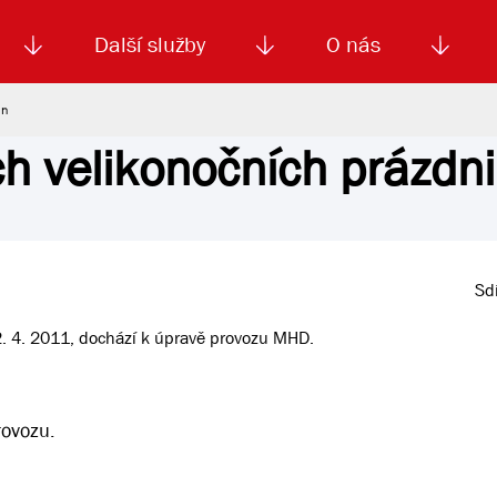
Další služby
O nás
in
h velikonočních prázdn
Autoškola
Od
enku
Smluvní doprava
Výběrová řízení
Jízdné MHD
El. jízdenka (EOS)
Kariéra
Podm
Sdí
22. 4. 2011, dochází k úpravě provozu MHD.
rovozu.