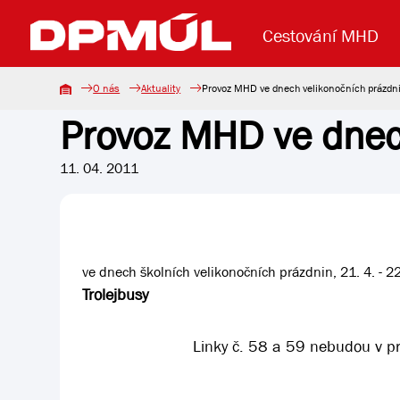
Cestování MHD
O nás
Aktuality
Provoz MHD ve dnech velikonočních prázdn
Provoz MHD ve dnec
Uzavření mostu Dr. E. Beneše
Lanová dráha
Základní údaje
Reklama
Aktuality
Koupit jízd
11. 04. 2011
ve dnech školních velikonočních prázdnin, 21. 4. - 
Trolejbusy
Linky č. 58 a 59 nebudou v p