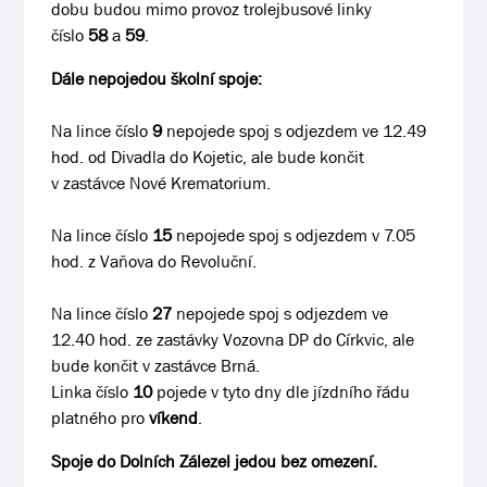
dobu budou mimo provoz trolejbusové linky
číslo
58
a
59
.
Dále nepojedou školní spoje:
Na lince číslo
9
nepojede spoj s odjezdem ve 12.49
hod. od Divadla do Kojetic, ale bude končit
v zastávce Nové Krematorium.
Na lince číslo
15
nepojede spoj s odjezdem v 7.05
hod. z Vaňova do Revoluční.
Na lince číslo
27
nepojede spoj s odjezdem ve
12.40 hod. ze zastávky Vozovna DP do Církvic, ale
bude končit v zastávce Brná.
Linka číslo
10
pojede v tyto dny dle jízdního řádu
platného pro
víkend
.
Spoje do Dolních Zálezel jedou bez omezení.