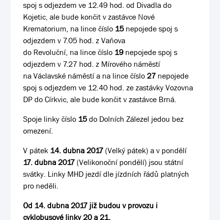
spoj s odjezdem ve 12.49 hod. od Divadla do
Kojetic, ale bude končit v zastávce Nové
Krematorium, na lince číslo
15
nepojede spoj s
odjezdem v 7.05 hod. z Vaňova
do Revoluční, na lince číslo
19
nepojede spoj s
odjezdem v 7.27 hod. z Mírového náměstí
na Václavské náměstí a na lince číslo
27
nepojede
spoj s odjezdem ve 12.40 hod. ze zastávky Vozovna
DP do Církvic, ale bude končit v zastávce Brná.
Spoje linky číslo
15
do Dolních Zálezel jedou bez
omezení.
V pátek
14. dubna 2017
(Velký pátek) a v pondělí
17. dubna 2017
(Velikonoční pondělí) jsou státní
svátky. Linky MHD jezdí dle jízdních řádů platných
pro neděli.
Od 14. dubna 2017 již budou v provozu i
cyklobusové linky 20 a 21.