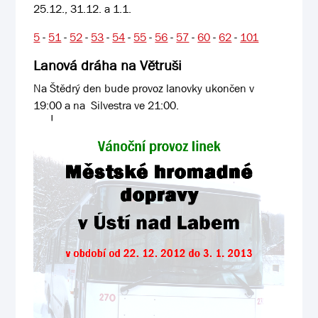
25.12., 31.12. a 1.1.
5
-
51
-
52
-
53
-
54
-
55
-
56
-
57
-
60
-
62
-
101
Lanová dráha na Větruši
Na Štědrý den bude provoz lanovky ukončen v
19:00 a na Silvestra ve 21:00.