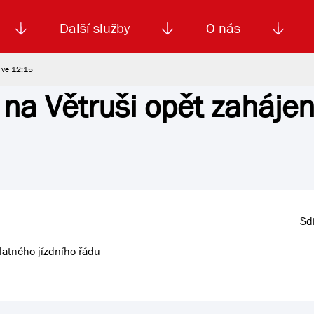
Další služby
O nás
n ve 12:15
 na Větruši opět zahájen
Autoškola
Od
enku
Smluvní doprava
Výběrová řízení
Jízdné MHD
El. jízdenka (EOS)
Kariéra
Podm
Sdí
latného jízdního řádu