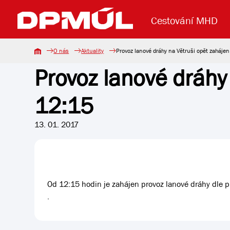
Cestování MHD
O nás
Aktuality
Provoz lanové dráhy na Větruši opět zaháje
Provoz lanové dráhy
Uzavření mostu Dr. E. Beneše
Lanová dráha
Základní údaje
Reklama
Aktuality
Koupit jízd
12:15
13. 01. 2017
Od 12:15 hodin je zahájen provoz lanové dráhy dle p
.