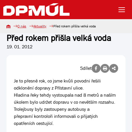
O nás
Aktuality
Před rokem přišla velká voda
Před rokem přišla velká voda
19. 01. 2012
Sdílet
Je to přesně rok, co jsme kvůli povodni řešili
odklonění dopravy z Přístavní ulice.
Hladina řeky tehdy vystoupala nad 8 metrů a naším
úkolem bylo udržet dopravu v co nevětším rozsahu.
Trolejbusy byly zastoupeny autobusy a
přepravní kontroloři informovali o přijatých
opatřeních cestující.