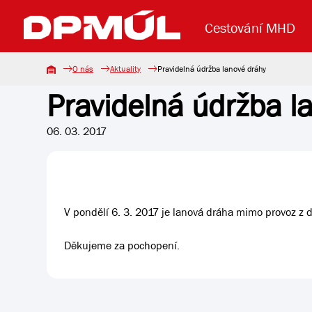
Cestování MHD
O nás
Aktuality
Pravidelná údržba lanové dráhy
Pravidelná údržba l
Uzavření mostu Dr. E. Beneše
Lanová dráha
Základní údaje
Reklama
Aktuality
Koupit jízd
06. 03. 2017
V pondělí 6. 3. 2017 je lanová dráha mimo provoz z 
Děkujeme za pochopení.