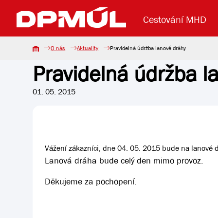
Cestování MHD
O nás
Aktuality
Pravidelná údržba lanové dráhy
Pravidelná údržba l
Uzavření mostu Dr. E. Beneše
Lanová dráha
Základní údaje
Reklama
Aktuality
Koupit jízd
01. 05. 2015
Vážení zákazníci, dne 04. 05. 2015 bude na lanové 
Lanová dráha bude celý den mimo provoz.
Děkujeme za pochopení.