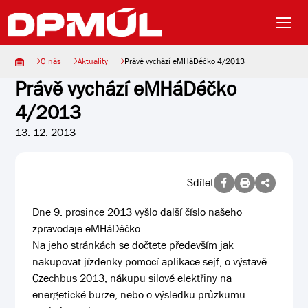
O nás
Aktuality
Právě vychází eMHáDéčko 4/2013
Právě vychází eMHáDéčko
4/2013
13. 12. 2013
Sdílet
Dne 9. prosince 2013 vyšlo další číslo našeho
zpravodaje eMHáDéčko.
Na jeho stránkách se dočtete především jak
nakupovat jízdenky pomocí aplikace sejf, o výstavě
Czechbus 2013, nákupu silové elektřiny na
energetické burze, nebo o výsledku průzkumu