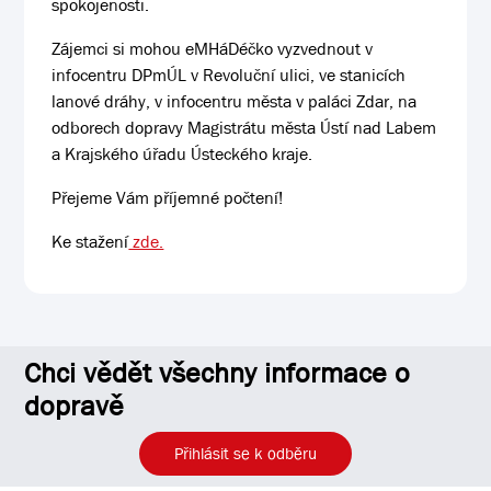
spokojenosti.
Zájemci si mohou eMHáDéčko vyzvednout v
infocentru DPmÚL v Revoluční ulici, ve stanicích
lanové dráhy, v infocentru města v paláci Zdar, na
odborech dopravy Magistrátu města Ústí nad Labem
a Krajského úřadu Ústeckého kraje.
Přejeme Vám příjemné počtení!
Ke stažení
zde.
Chci vědět všechny informace o
dopravě
Přihlásit se k odběru