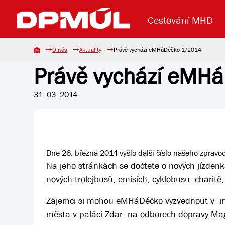
Cestování MHD
O nás
Aktuality
Právě vychází eMHáDéčko 1/2014
Právě vychází eMH
Uzavření mostu Dr. E. Beneše
Lanová dráha
Základní údaje
Reklama
Aktuality
Koupit jízd
31. 03. 2014
Dne 26. března 2014 vyšlo další číslo našeho zprav
Na jeho stránkách se dočtete o nových jízden
nových trolejbusů, emisích, cyklobusu, charitě
Zájemci si mohou eMHáDéčko vyzvednout v info
města v paláci Zdar, na odborech dopravy Ma