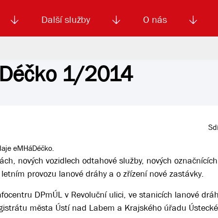
Další služby
O nás
áDéčko 1/2014
Autoškola
Od
enku
Smluvní doprava
Výběrová řízení
Jízdné MHD
El. jízdenka (EOS)
Kariéra
Podm
Sdí
odaje eMHáDéčko.
kách, nových vozidlech odtahové služby, nových označnícíc
, letním provozu lanové dráhy a o zřízení nové zastávky.
centru DPmÚL v Revoluční ulici, ve stanicích lanové dráhy
gistrátu města Ústí nad Labem a Krajského úřadu Ústecké