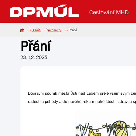
Cestování MHD
O nás
Aktuality
Přání
Přání
Uzavření mostu Dr. E. Beneše
Lanová dráha
Základní údaje
Reklama
Aktuality
Koupit jízd
23. 12. 2025
Dopravní podnik města Ústí nad Labem přeje všem svým ce
radosti a pohody a do nového roku mnoho štěstí, zdraví a s