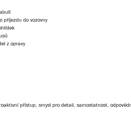
abulí
o příjezdu do vozovny
ohlídek
busů
del z opravy
roaktivní přístup, smysl pro detail, samostatnost, odpovědn