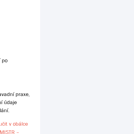
í po
avadní praxe,
ní údaje
lání.
učit v obálce
ŽMISTR –