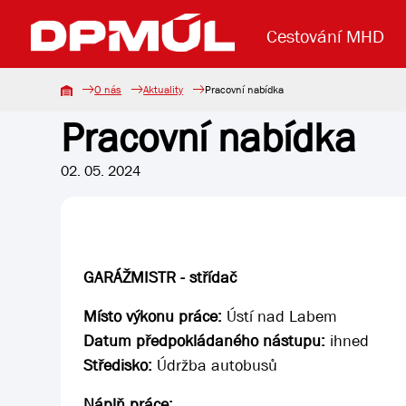
Cestování MHD
O nás
Aktuality
Pracovní nabídka
Pracovní nabídka
Uzavření mostu Dr. E. Beneše
Lanová dráha
Základní údaje
Reklama
Aktuality
Koupit jízd
02. 05. 2024
GARÁŽMISTR - střídač
Místo výkonu práce:
Ústí nad Labem
Datum předpokládaného nástupu:
ihned
Středisko:
Údržba autobusů
Náplň práce: