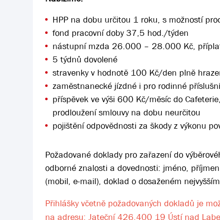
HPP na dobu určitou 1 roku, s možností pro
fond pracovní doby 37,5 hod./týden
nástupní mzda 26.000 – 28.000 Kč, příplat
5 týdnů dovolené
stravenky v hodnotě 100 Kč/den plně hraz
zaměstnanecké jízdné i pro rodinné příslušn
příspěvek ve výši 600 Kč/měsíc do Cafeterie
prodloužení smlouvy na dobu neurčitou
pojištění odpovědnosti za škody z výkonu po
Požadované doklady pro zařazení do výběrovéh
odborné znalosti a dovednosti: jméno, příjmen
(mobil, e-mail), doklad o dosaženém nejvyšším
Přihlášky včetně požadovaných dokladů je mo
na adresu: Jateční 426,400 19 Ústí nad Lab