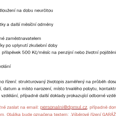
dloužení na dobu neurčitou
ky a další měsíční odměny
ené zaměstnavatelem
íky po uplynutí zkušební doby
, příspěvek 500 Kč/měsíc na penzijní nebo životní pojištěn
volání
o řízení: strukturovaný životopis zaměřený na průběh dos
í, datum a místo narození, místo trvalého pobytu, kontakt
 vzdělání, případně další doklady prokazující odborné vzdě
personalni@dpmul.cz
žné zaslat na email:
, případně dor
em. Obálka bude označena textem: „Výběrové řízení GARÁ