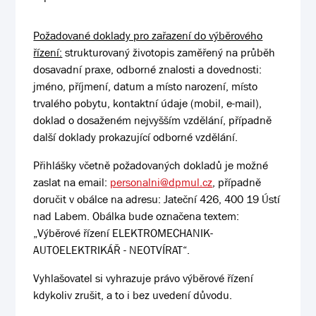
Požadované doklady pro zařazení do výběrového
řízení:
strukturovaný životopis zaměřený na průběh
dosavadní praxe, odborné znalosti a dovednosti:
jméno, příjmení, datum a místo narození, místo
trvalého pobytu, kontaktní údaje (mobil, e-mail),
doklad o dosaženém nejvyšším vzdělání, případně
další doklady prokazující odborné vzdělání.
Přihlášky včetně požadovaných dokladů je možné
zaslat na email:
personalni@dpmul.cz
, případně
doručit v obálce na adresu: Jateční 426, 400 19 Ústí
nad Labem. Obálka bude označena textem:
„Výběrové řízení ELEKTROMECHANIK-
AUTOELEKTRIKÁŘ - NEOTVÍRAT“.
Vyhlašovatel si vyhrazuje právo výběrové řízení
kdykoliv zrušit, a to i bez uvedení důvodu.