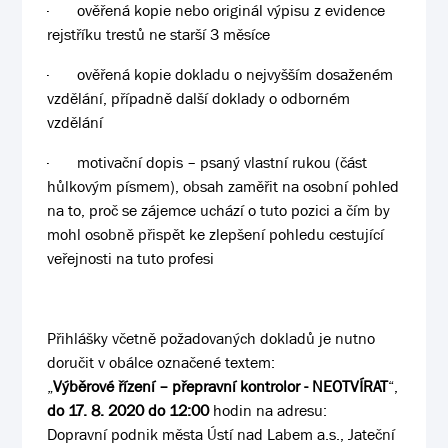
·
ověřená kopie nebo originál výpisu z evidence
rejstříku trestů ne starší 3 měsíce
·
ověřená kopie dokladu o nejvyšším dosaženém
vzdělání, případně další doklady o odborném
vzdělání
·
motivační dopis – psaný vlastní rukou (část
hůlkovým písmem), obsah zaměřit na osobní pohled
na to, proč se zájemce uchází o tuto pozici a čím by
mohl osobně přispět ke zlepšení pohledu cestující
veřejnosti na tuto profesi
Přihlášky včetně požadovaných dokladů je nutno
doručit v obálce označené textem:
„
Výběrové řízení – přepravní kontrolor - NEOTVÍRAT
“,
do 17. 8. 2020 do 12:00
hodin na adresu:
Dopravní podnik města Ústí nad Labem a.s., Jateční