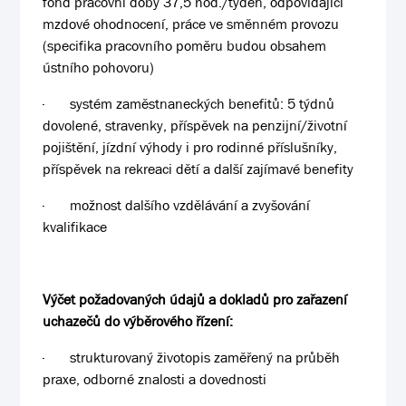
fond pracovní doby 37,5 hod./týden, odpovídající
mzdové ohodnocení, práce ve směnném provozu
(specifika pracovního poměru budou obsahem
ústního pohovoru)
·
systém zaměstnaneckých benefitů: 5 týdnů
dovolené, stravenky, příspěvek na penzijní/životní
pojištění, jízdní výhody i pro rodinné příslušníky,
příspěvek na rekreaci dětí a další zajímavé benefity
·
možnost dalšího vzdělávání a zvyšování
kvalifikace
Výčet požadovaných údajů a dokladů pro zařazení
uchazečů do výběrového řízení:
·
strukturovaný životopis zaměřený na průběh
praxe, odborné znalosti a dovednosti