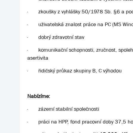
·
zkoušky z vyhlášky 50/1978 Sb. §6 a podle
·
uživatelská znalost práce na PC (MS Win
·
dobrý zdravotní stav
·
komunikační schopnosti, zručnost, spolehli
asertivita
·
řidičský průkaz skupiny B, C výhodou
Nabízíme:
·
zázemí stabilní společnosti
·
práci na HPP, fond pracovní doby 37,5 h