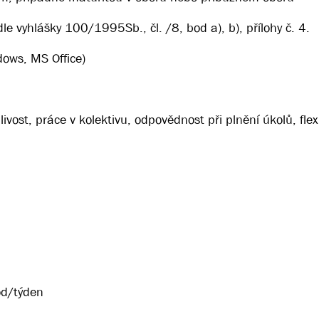
 vyhlášky 100/1995Sb., čl. /8, bod a), b), přílohy č. 4.
dows, MS Office)
vost, práce v kolektivu, odpovědnost při plnění úkolů, flexi
od/týden