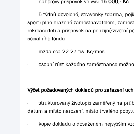
·
náborový příspěvek ve výši
15.000,- Kč
·
5 týdnů dovolené, stravenky zdarma, poji
sport) plně hrazené zaměstnavatelem, zaměstn
rekreaci dětí a příspěvek na penzijní/životní p
sociálního fondu
·
mzda cca 22-27 tis. Kč/měs.
·
osobní růst každého zaměstnance
možnos
Výčet požadovaných dokladů pro zařazení ucha
·
strukturovaný životopis zaměřený na průb
datum a místo narození, místo trvalého pobyt
·
kopie dokladu o dosaženém nejvyšším vz