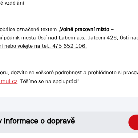
né vzdělání
v obálce označené textem
„Volné pracovní místo –
í podnik města Ústí nad Labem a.s., Jateční 426, Ústí 
í nebo volejte na tel.: 475 652 106.
u, dozvíte se veškeré podrobnost a prohlédnete si pracovi
pmul.cz
. Těšíme se na spolupráci!
y informace o dopravě