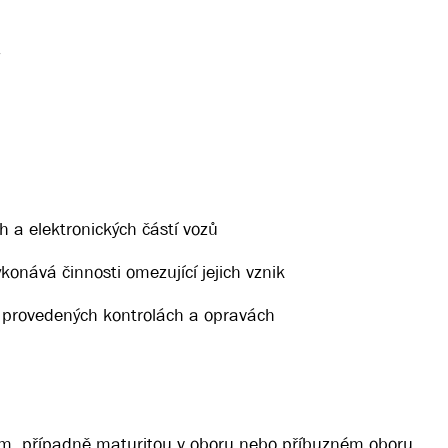
 a elektronických částí vozů
konává činnosti omezující jejich vznik
 provedených kontrolách a opravách
tem, případně maturitou v oboru nebo příbuzném oboru