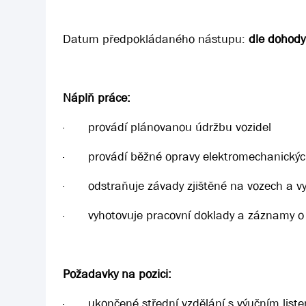
Datum předpokládaného nástupu:
dle dohody
Náplň práce:
·
provádí plánovanou údržbu vozidel
·
provádí běžné opravy elektromechanických
·
odstraňuje závady zjištěné na vozech a vy
·
vyhotovuje pracovní doklady a záznamy o
Požadavky na pozici:
·
ukončené střední vzdělání s výučním lis