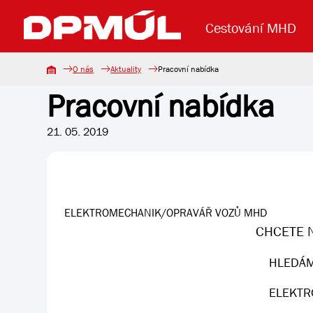
Cestování MHD
O nás
Aktuality
Pracovní nabídka
Pracovní nabídka
Uzavření mostu Dr. E. Beneše
Lanová dráha
Základní údaje
Reklama
Aktuality
Koupit jízd
21. 05. 2019
ELEKTROMECHANIK/OPRAVÁŘ VOZŮ MHD
CHCETE N
HLEDÁM
ELEKTR