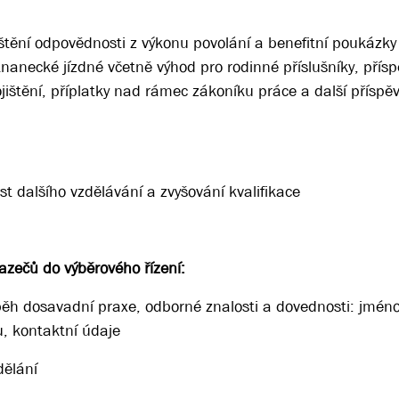
štění odpovědnosti z výkonu povolání a benefitní poukázky 
anecké jízdné včetně výhod pro rodinné příslušníky, přís
ojištění, příplatky nad rámec zákoníku práce a další příspě
t dalšího vzdělávání a zvyšování kvalifikace
zečů do výběrového řízení:
ěh dosavadní praxe, odborné znalosti a dovednosti: jméno
u, kontaktní údaje
dělání