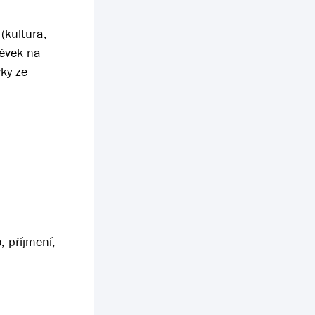
(kultura,
pěvek na
vky ze
, příjmení,