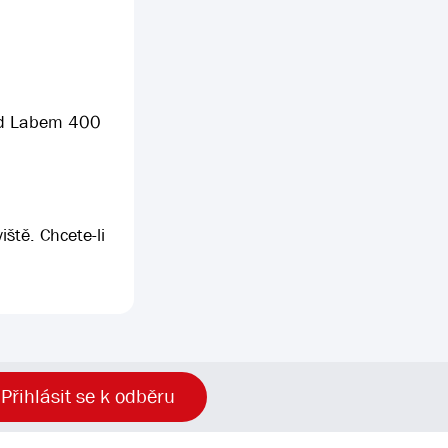
nad Labem 400
ště. Chcete-li
Přihlásit se k odběru