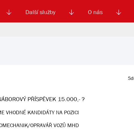
Další služby
O nás
Autoškola
Od
enku
Smluvní doprava
Výběrová řízení
Jízdné MHD
El. jízdenka (EOS)
Kariéra
Podm
Sdí
ÁBOROVÝ PŘÍSPĚVEK 15.000,- ?
E VHODNÉ KANDIDÁTY NA POZICI
OMECHANIK/OPRAVÁŘ VOZŮ MHD