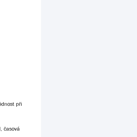
ědnost při
l, časová