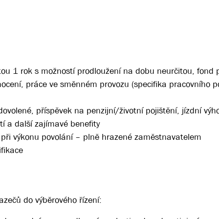
itou 1 rok s možností prodloužení na dobu neurčitou, fond 
nocení, práce ve směnném provozu (specifika pracovního
olené, příspěvek na penzijní/životní pojištění, jízdní výho
tí a další zajímavé benefity
u při výkonu povolání – plně hrazené zaměstnavatelem
ifikace
zečů do výběrového řízení: