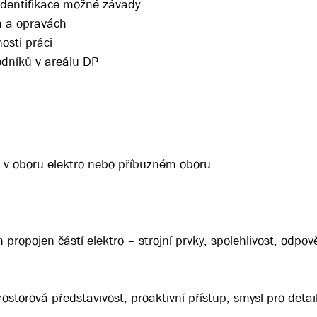
 identifikace možné závady
h a opravách
osti práci
odníků v areálu DP
u v oboru elektro nebo příbuzném oboru
propojen částí elektro – strojní prvky, spolehlivost, odpov
ostorová představivost, proaktivní přístup, smysl pro detai