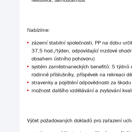
flexibilita, samostatnost
Nabízíme:
zázemí stabilní společnosti, PP na dobu urč
37,5 hod./týden, odpovídající mzdové ohod
obsahem ústního pohovoru)
systém zaměstnaneckých benefitů: 5 týdnů dov
rodinné příslušníky, příspěvek na rekreaci dě
stravenky a pojištění odpovědnosti za škod
možnost dalšího vzdělávání a zvyšování kval
Výčet požadovaných dokladů pro zařazení ucha