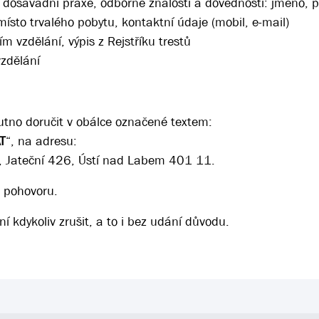
dosavadní praxe, odborné znalosti a dovednosti: jméno, p
místo trvalého pobytu, kontaktní údaje (mobil, e-mail)
 vzdělání, výpis z Rejstříku trestů
vzdělání
utno doručit v obálce označené textem:
AT
“, na adresu:
, Jateční 426, Ústí nad Labem 401 11.
 pohovoru.
ní kdykoliv zrušit, a to i bez udání důvodu.