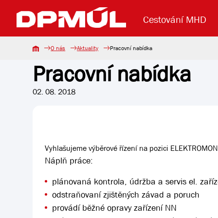
Cestování MHD
O nás
Aktuality
Pracovní nabídka
Pracovní nabídka
Uzavření mostu Dr. E. Beneše
Lanová dráha
Základní údaje
Reklama
Aktuality
Koupit jízd
02. 08. 2018
Vyhlašujeme výběrové řízení na pozici ELEKTROMO
Náplň práce:
plánovaná kontrola, údržba a servis el. zař
odstraňovaní zjištěných závad a poruch
provádí běžné opravy zařízení NN