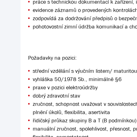
práce s technickou dokumentací k zařízení,
evidence záznamů o provedených kontrolác
zodpovídá za dodržování předpisů o bezpečn
pohotovostní zimní údržba komunikací a ch
Požadavky na pozici:
střední vzdělání s výučním listem/ maturito
vyhláška 50/1978 Sb., minimálně §6
praxe v pozici elektroúdržby
dobrý zdravotní stav
zručnost, schopnost uvažovat v souvislostech 
plnění úkolů, flexibilita, asertivita
řidičský průkaz skupiny B a T (B podmínkou)
manuální zručnost, spolehlivost, přesnost, pr