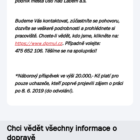
podnik města Ústí nad Labem a.s.
Budeme Vás kontaktovat, zúčastníte se pohovoru,
dozvíte se veškeré podrobnosti a prohlédnete si
pracoviště. Chcete-li vědět, kdo jsme, klikněte na:
https://www.dpmul.cz
. Případně volejte:
475 652 106
.
Těšíme se na spolupráci!
*Náborový příspěvek ve výši 20.000,- Kč platí pro
pouze uchazeče, kteří poprvé projevili zájem o práci
po 8. 6. 2019 (do odvolání).
Chci vědět všechny informace o
dopravě