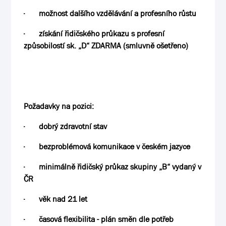
·
možnost dalšího vzdělávání a profesního růstu
·
získání řidičského průkazu s profesní
způsobilostí sk. „D“ ZDARMA
(smluvně ošetřeno)
Požadavky na pozici:
·
dobrý zdravotní stav
·
bezproblémová komunikace v českém jazyce
·
minimálně řidičský průkaz skupiny
„B“ vydaný v
ČR
·
věk nad 21 let
·
časová flexibilita - plán směn dle potřeb