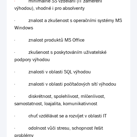
·
minimálně SŠ vzdělání (IT zaměření
výhodou), vhodné i pro absolventy
·
znalost a zkušenost s operačními systémy MS
Windows
·
znalost produktů MS Office
·
zkušenost s poskytováním uživatelské
podpory výhodou
·
znalosti v oblasti SQL výhodou
·
znalosti v oblasti počítačových sítí výhodou
·
diskrétnost, spolehlivost, mlčenlivost,
samostatnost, loajalita, komunikativnost
·
chuť vzdělávat se a rozvíjet v oblasti IT
·
odolnost vůči stresu, schopnost řešit
problémy