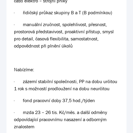
částí elektro – strojní prvky
·
řidičský průkaz skupiny B a T (B podmínkou)
·
manuální zručnost, spolehlivost, přesnost,
prostorová představivost, proaktivní přístup, smysl
pro detail, časová flexibilita, samostatnost,
odpovědnost při plnění úkolů
Nabízíme:
·
zázemí stabilní společnosti, PP na dobu určitou
1 rok s možností prodloužení na dobu neurčitou
·
fond pracovní doby 37,5 hod./týden
·
mzda 23 – 26 tis. Kč/měs. a další odměny
odpovídající pracovnímu nasazení a odborným
znalostem