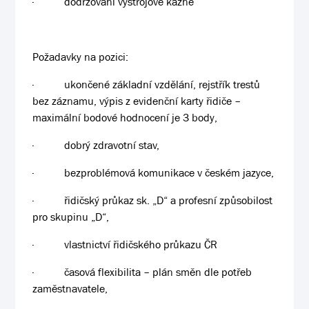
·
dodržování výstrojové kázně
Požadavky na pozici:
·
ukončené základní vzdělání, rejstřík trestů
bez záznamu, výpis z evidenční karty řidiče –
maximální bodové hodnocení je 3 body,
·
dobrý zdravotní stav,
·
bezproblémová komunikace v českém jazyce,
·
řidičský průkaz sk. „D“ a profesní způsobilost
pro skupinu „D“,
·
vlastnictví řidičského průkazu ČR
·
časová flexibilita – plán směn dle potřeb
zaměstnavatele,