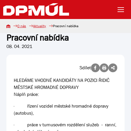
O nás
Aktuality
Pracovní nabídka
Pracovní nabídka
08. 04. 2021
Sdílet
HLEDÁME VHODNÉ KANDIDÁTY NA POZICI ŘIDIČ
MĚSTSKÉ HROMADNÉ DOPRAVY
Náplň práce:
·
řízení vozidel městské hromadné dopravy
(autobus),
·
práce v turnusovém rozdělení služeb - ranní,