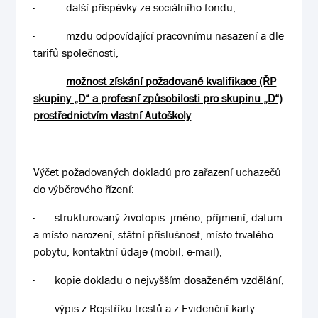
·
další příspěvky ze sociálního fondu,
·
mzdu odpovídající pracovnímu nasazení a dle
tarifů společnosti,
·
možnost získání požadované kvalifikace (ŘP
skupiny „D“ a profesní způsobilosti pro skupinu „D“)
prostřednictvím vlastní Autoškoly
Výčet požadovaných dokladů pro zařazení uchazečů
do výběrového řízení:
·
strukturovaný životopis: jméno, příjmení, datum
a místo narození, státní příslušnost, místo trvalého
pobytu, kontaktní údaje (mobil, e-mail),
·
kopie dokladu o nejvyšším dosaženém vzdělání,
·
výpis z Rejstříku trestů a z Evidenční karty