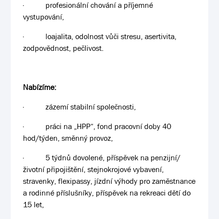
·
profesionální chování a příjemné
vystupování,
·
loajalita, odolnost vůči stresu, asertivita,
zodpovědnost, pečlivost.
Nabízíme:
·
zázemí stabilní společnosti,
·
práci na „HPP“, fond pracovní doby 40
hod/týden, směnný provoz,
·
5 týdnů dovolené, příspěvek na penzijní/
životní připojištění, stejnokrojové vybavení,
stravenky, flexipassy, jízdní výhody pro zaměstnance
a rodinné příslušníky, příspěvek na rekreaci dětí do
15 let,