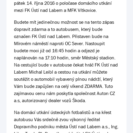
pátek 14. října 2016 o poločase domácího utkání
mezi FK Ústí nad Labem a MFK Vítkovice.
Budete mít jedinečnou možnost se na tento zápas
dopravit zdarma a to autobusem, který bude
označen FK Ústí nad Labem. Přistaven bude na
Mírovém náměstí naproti OC Sever. Nastoupit
budete moci již od 16:45 hodin a odjezd je
naplánován na 17:10 hodin, směr Městský stadion.
Na cestující bude v autobuse čekat hráč FK Ústí nad
Labem Michal Leibl a cestou na utkání můžete
soutěžit o automobil vybavený plnou nádrží, který
Vám bude zapůjčen na celý víkend ZDARMA. Tuto
zajímavou cenu nám poskytla společnost Auton CZ
a.s, autorizovaný dealer vozů Škoda.
Na domácí utkání ústeckých fotbalistů a na křest
autobusu Vás srdečně zvou výkonný ředitel
Dopravního podniku města Ústí nad Labem a.s., Ing.