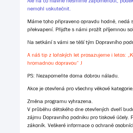
Ale na co hlavně nesmíme zapomenout, poděk
nemohl uskutečnit.
Máme toho připraveno opravdu hodně, nedá se
překvapení. Přijďte s námi prožít příjemnou so
Na setkání s vámi se těší tým Dopravního pod
A náš tip z loňských let prosazujeme i letos:
hromadnou dopravou“
J
PS: Nezapomeňte doma dobrou náladu.
Akce je otevřená pro všechny věkové kategorie,
Změna programu vyhrazena.
V průběhu dětského dne otevřených dveří bud
zájmu Dopravního podniku pro tiskové účely. 
zákoník. Veškeré informace o ochraně osobní