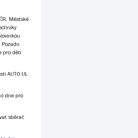
e ČR, Městské
echniky
 Novinkou
e. Pozadu
 pro děti
osti AUTO UL
ho dne pro
vat sběrač