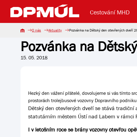
Cestování MHD
O nás
Aktuality
Pozvánka na Dětský den otevřených dveří 
Pozvánka na Dětský
Uzavření mostu Dr. E. Beneše
Lanová dráha
Základní údaje
Reklama
Aktuality
Koupit jízd
15. 05. 2018
Hezký den vážení přátelé, dovolujeme si vás tímto sr
prostorách trolejbusové vozovny Dopravního podniku 
Dětský den otevřených dveří se stává tradiční a
statutárním městem Ústí nad Labem v rámci 
I v letošním roce se brány vozovny otevřou o