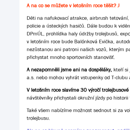
A na co se můžete v letošním roce těšit?
J
Děti na nafukovací atrakce, airbrush tetování,
policie a ústeckých hasičů. Dále budou k viděn
DPmÚL, prohlídka haly údržby trolejbusů, expo
v letošním roce bude Balónková Evička, autodr
nezůstanou ani patroni našich vozů, kterým pa
přichystat mnoho sportovních stanovišť.
A nezapomněli jsme ani na dospěláky,
kteří s
a.s. nebo mohou vyhrát vstupenky od T-clubu 
V letošním roce slavíme 30 výročí trolejbusov
návštěvníky přichystali okružní jízdy po histori
Také všem nabízíme možnost sednout si za vol
trolejbusu.