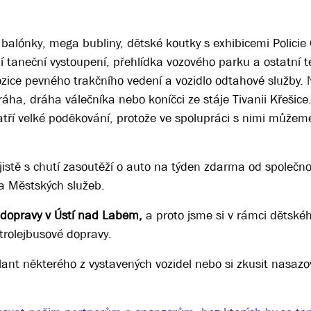
 balónky, mega bubliny, dětské koutky s exhibicemi Polici
í taneční vystoupení, přehlídka vozového parku a ostatní t
zice pevného trakčního vedení a vozidlo odtahové služby.
áha, dráha válečníka nebo koníčci ze stáje Tivanii Křešic
tří velké poděkování, protože ve spolupráci s nimi můžeme
i jistě s chutí zasoutěží o auto na týden zdarma od společn
a Městských služeb.
é dopravy v Ústí nad Labem,
a proto jsme si v rámci dětské
i trolejbusové dopravy.
ant některého z vystavených vozidel nebo si zkusit nasazo