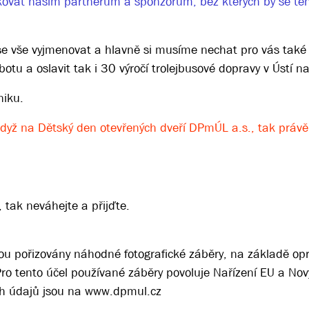
ovat našim partnerům a sponzorům, bez kterých by se te
 vše vyjmenovat a hlavně si musíme nechat pro vás také
botu a oslavit tak i 30 výročí trolejbusové dopravy v Ústí 
niku.
 „Když na Dětský den otevřených dveří DPmÚL a.s., tak prá
 tak neváhejte a přijďte.
ou pořizovány náhodné fotografické záběry, na základě o
Pro tento účel používané záběry povoluje Nařízení EU a No
ch údajů jsou na www.dpmul.cz