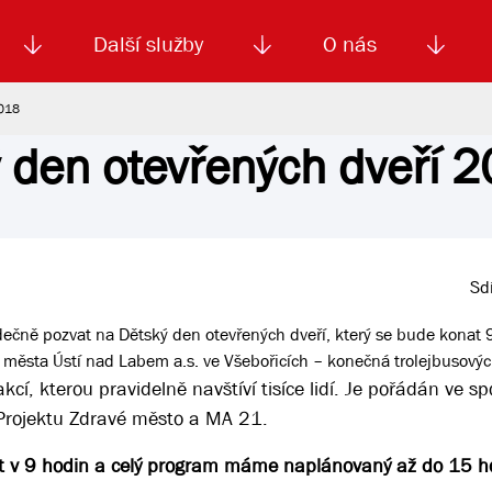
Další služby
O nás
2018
 den otevřených dveří 
Autoškola
Od
enku
Smluvní doprava
Výběrová řízení
Jízdné MHD
El. jízdenka (EOS)
Kariéra
Podm
Sdí
dečně pozvat na Dětský den otevřených dveří, který se bude konat 
města Ústí nad Labem a.s. ve Všebořicích – konečná trolejbusovýc
kcí, kterou pravidelně navštíví tisíce lidí. Je pořádán ve sp
Projektu Zdravé město a MA 21.
pět v 9 hodin a celý program máme naplánovaný až do 15 h