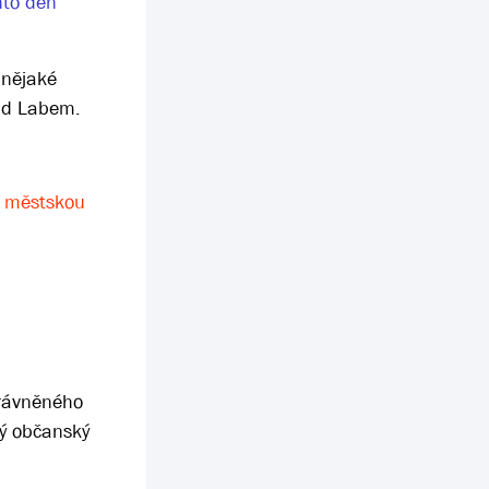
nto den
 nějaké
nad Labem.
vě městskou
právněného
vý občanský