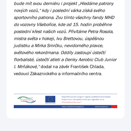
bude mít svou derniéru i projekt „Hledáme patrony
nových vozů,“ kdy i poslední várka získá svého
sportovního patrona. Zvu tímto všechny fandy MHD
do vozovny Všebořice, kde od 15. hodin proběhne
poslední křest našich vozů. Přivítáme Petra Rosola,
mistra světa v hokeji, Ivu Brettovou, úspěšnou
judistku a Mirka Smrčku, nevidomého plavce,
světového rekordmana. Oddíly zastoupí ústečtí
florbalisté, ústečtí atleti a členky Aerobic Club Junior
I. Mrňákové,“
dodal na závěr František Chlada,
vedoucí Zákaznického a informačního centra.