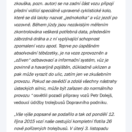
zkouška, pozn. autor) se na zadní část vozu připojí
přední vidlicí speciálně upravené cyklistické kolo,
které se dá laicky nazvat „jednokolka“ a vůz jezdí po
vozovně. Během jízdy jsou nezávislým měřením
zkontrolována veškerá potřebná data, především
zábrzdná dráha a z ní vyplývající schopnost
zpomalení vozu apod. Teprve po úspěšném
absolvování tébézetky, je na voze zprovozněn a
„oživen“ odbavovací a informační systém, vůz je
povinně a havarijně pojištěn, důkladně uklizen a
pak může vyrazit do ulic, zatím jen ve zkušebním
provozu. Pokud se osvědčí a zdolá všechny nástrahy
ústeckých silnic, může být zařazen do normálního
provozu “
osvětlil pozadí přípravy vozů Petr Dolejš,
vedoucí údržby trolejbusů Dopravního podniku.
„Vše výše popsané se podařilo a tak od pondělí 12.
října 2015 vozí naše cestující kompletní flotila 26
nově pořízených trolejbusů. V úterý 3. listopadu