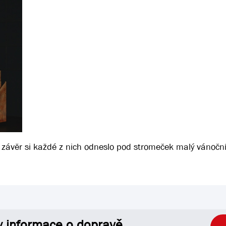
a závěr si každé z nich odneslo pod stromeček malý vánoční
y informace o dopravě