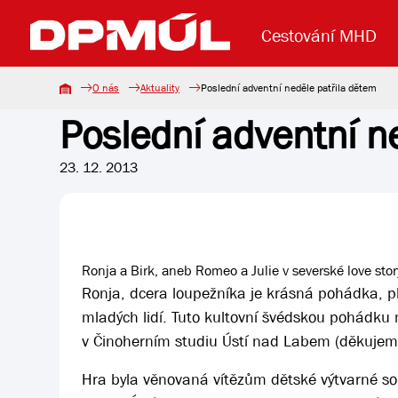
Cestování MHD
O nás
Aktuality
Poslední adventní neděle patřila dětem
Poslední adventní n
Uzavření mostu Dr. E. Beneše
Lanová dráha
Základní údaje
Reklama
Aktuality
Koupit jízd
23. 12. 2013
Ronja a Birk, aneb Romeo a Julie v severské love stor
Ronja, dcera loupežníka je krásná pohádka, pl
mladých lidí. Tuto kultovní švédskou pohádku m
v Činoherním studiu Ústí nad Labem (děkujem
Hra byla věnovaná vítězům dětské výtvarné so