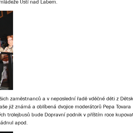
mládeže Ústí nad Labem.
našich zaměstnanců a v neposlední řadě vděčné děti z Dět
aše již známá a oblíbená dvojice moderátorů Pepa Tovara
ých trolejbusů bude Dopravní podnik v příštím roce kupovat
ládnul apod.