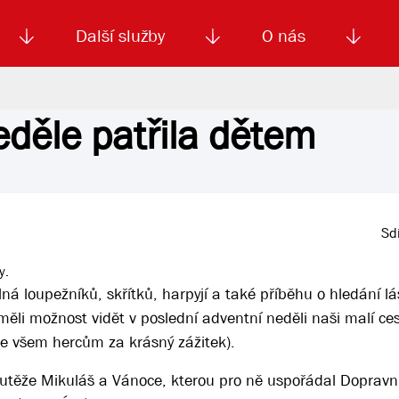
Další služby
O nás
eděle patřila dětem
Autoškola
Od
enku
Smluvní doprava
Výběrová řízení
Jízdné MHD
El. jízdenka (EOS)
Kariéra
Podm
Sdí
y.
ná loupežníků, skřítků, harpyjí a také příběhu o hledání l
ěli možnost vidět v poslední adventní neděli naši malí cest
e všem hercům za krásný zážitek).
utěže Mikuláš a Vánoce, kterou pro ně uspořádal Dopravn