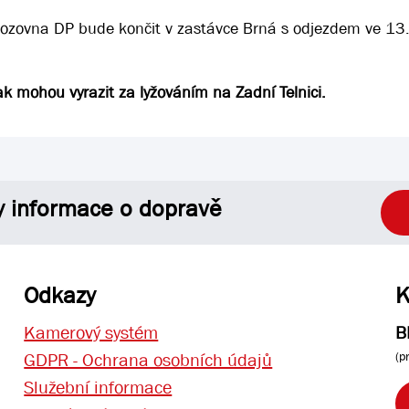
 Vozovna DP bude končit v zastávce Brná s odjezdem ve 13
ak mohou vyrazit za lyžováním na Zadní Telnici.
y informace o dopravě
Odkazy
K
Kamerový systém
B
(p
GDPR - Ochrana osobních údajů
Služební informace