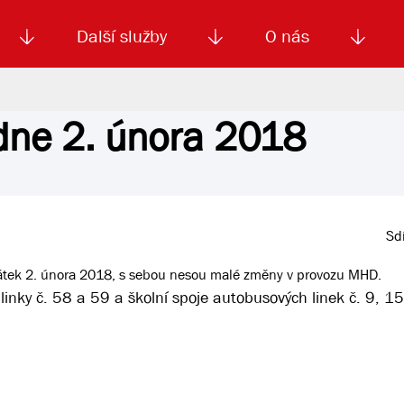
Další služby
O nás
 dne 2. února 2018
Autoškola
Od
enku
Smluvní doprava
Výběrová řízení
Jízdné MHD
El. jízdenka (EOS)
Kariéra
Podm
Sdí
a pátek 2. února 2018, s sebou nesou malé změny v provozu MHD.
 linky č. 58 a 59 a školní spoje autobusových linek č. 9, 1