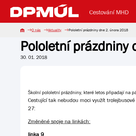
Cestování MHD
O nás
Aktuality
Pololetní prázdniny dne 2. února 2018
Pololetní prázdniny
Uzavření mostu Dr. E. Beneše
Lanová dráha
Základní údaje
Reklama
Aktuality
Koupit jízd
30. 01. 2018
Školní pololetní prázdniny, které letos připadají n
Cestující tak nebudou moci využít trolejbusové
27:
Změněné spoje na linkách:
linka 9