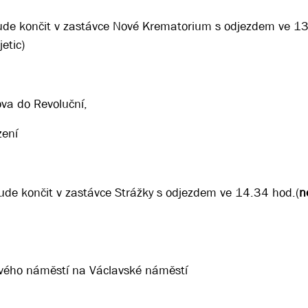
bude končit v zastávce Nové Krematorium s odjezdem ve 1
etic)
va do Revoluční,
zení
bude končit v zastávce Strážky s odjezdem ve 14.34 hod.(
n
ového náměstí na Václavské náměstí