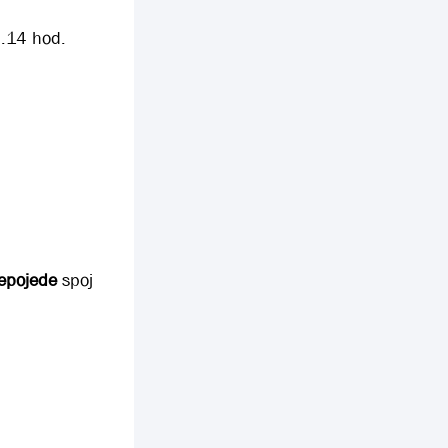
3.14 hod.
epojede
spoj