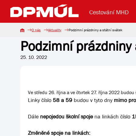
Cestování MHD
O nás
Aktuality
Podzimní prázdniny a státní svátek
Podzimní prázdniny 
Uzavření mostu Dr. E. Beneše
Lanová dráha
Základní údaje
Reklama
Aktuality
Koupit jízd
25. 10. 2022
Ve středu 26. října a ve čtvrtek 27. října 2022 budou
Linky číslo
58 a 59
budou v tyto dny
mimo pro
Dále
nepojedou školní spoje
na linkách číslo
15
Změněné spoje na linkách: