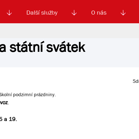
Další služby
O nás
a státní svátek
Autoškola
Od
enku
Smluvní doprava
Výběrová řízení
Jízdné MHD
El. jízdenka (EOS)
Kariéra
Podm
Sdí
 školní podzimní prázdniny.
voz
.
 a 19.