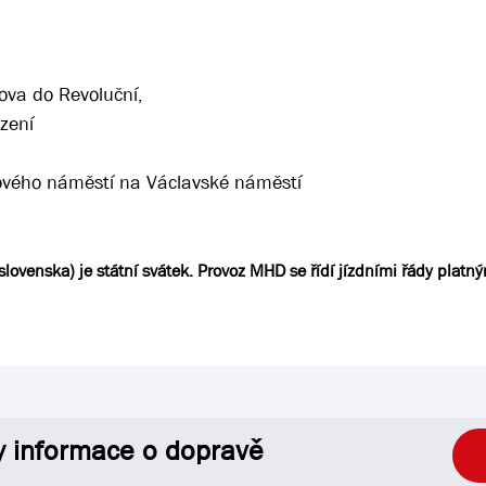
ova do Revoluční,
zení
rového náměstí na Václavské náměstí
ovenska) je státní svátek. Provoz MHD se řídí jízdními řády platný
y informace o dopravě