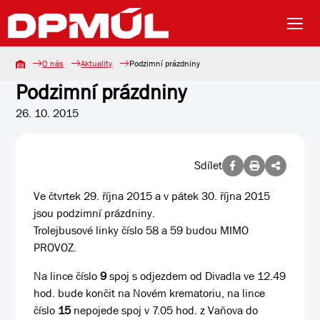
O nás
Aktuality
Podzimní prázdniny
Podzimní prázdniny
26. 10. 2015
Sdílet
Ve čtvrtek 29. října 2015 a v pátek 30. října 2015
jsou podzimní prázdniny.
Trolejbusové linky číslo 58 a 59 budou MIMO
PROVOZ.
Na lince číslo
9
spoj s odjezdem od Divadla ve 12.49
hod. bude končit na Novém krematoriu, na lince
číslo
15
nepojede spoj v 7.05 hod. z Vaňova do