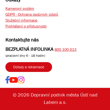
Kamerový systém
GDPR - Ochrana osobních údajů
Služební informace
Prohlášení o přístupnosti
Kontaktujte nás
BEZPLATNÁ INFOLINKA
800 100 613
(pracovní dny 6 - 18 hodin)
Dotazy a reklamace
© 2026 Dopravní podnik města Ústí nad
Labem a.s.