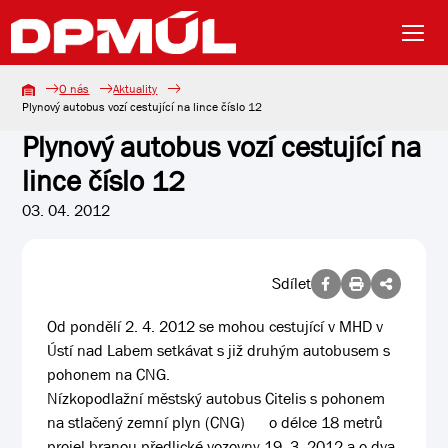
O nás
Aktuality
Plynový autobus vozí cestující na lince číslo 12
Plynový autobus vozí cestující na
lince číslo 12
03. 04. 2012
Sdílet
Od pondělí 2. 4. 2012 se mohou cestující v MHD v
Ústí nad Labem setkávat s již druhým autobusem s
pohonem na CNG.
Nízkopodlažní městský autobus Citelis s pohonem
na stlačený zemní plyn (CNG) o délce 18 metrů
projel branou předlické vozovny 19. 3. 2012 a o dva