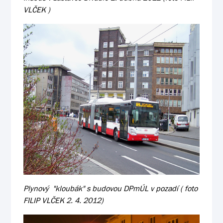
VLČEK )
Plynový "kloubák" s budovou DPmÚL v pozadí ( foto
FILIP VLČEK 2. 4. 2012)