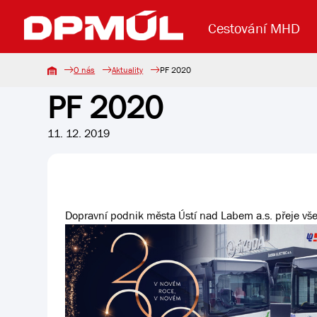
Cestování MHD
O nás
Aktuality
PF 2020
PF 2020
Uzavření mostu Dr. E. Beneše
Lanová dráha
Základní údaje
Reklama
Aktuality
Koupit jízd
11. 12. 2019
Dopravní podnik města Ústí nad Labem a.s. přeje vše