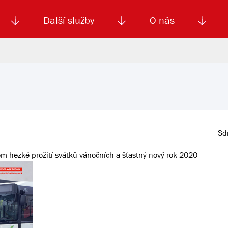
Další služby
O nás
Autoškola
Od
enku
Smluvní doprava
Výběrová řízení
Jízdné MHD
El. jízdenka (EOS)
Kariéra
Podm
Sdí
m hezké prožití svátků vánočních a šťastný nový rok 2020